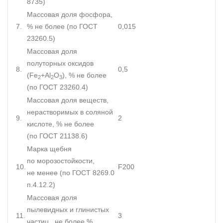
8735)
Массовая доля фосфора,
7.
% не более (по ГОСТ
0,015
23260.5)
Массовая доля
полуторных оксидов
8.
0,5
(Fe
+Al
O
), % не более
2
2
3
(по ГОСТ 23260.4)
Массовая доля веществ,
нерастворимых в соляной
9.
2
кислоте, % не более
(по ГОСТ 21138.6)
Марка щебня
по морозостойкости,
10.
F200
не менее (по ГОСТ 8269.0
п.4.12.2)
Массовая доля
пылевидных и глинистых
11.
3
частиц , не более %