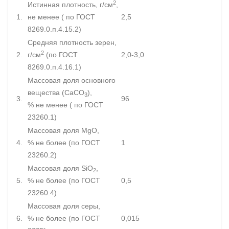
2
Истинная плотность, г/см
,
1.
не менее ( по ГОСТ
2,5
8269.0.п.4.15.2)
Средняя плотность зерен,
2
2.
г/см
(по ГОСТ
2,0-3,0
8269.0.п.4.16.1)
Массовая доля основного
вещества (CaCО
),
3
3.
96
% не менее ( по ГОСТ
23260.1)
Массовая доля MgO,
4.
% не более (по ГОСТ
1
23260.2)
Массовая доля SiO
,
2
5.
% не более (по ГОСТ
0,5
23260.4)
Массовая доля серы,
6.
% не более (по ГОСТ
0,015