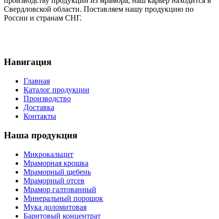
производству продукции из мрамора, наш карьер находится в
Свердловской области. Поставляем нашу продукцию по
России и странам СНГ.
Навигация
Главная
Каталог продукции
Производство
Доставка
Контакты
Наша продукция
Микрокальцит
Мраморная крошка
Мраморный щебень
Мраморный отсев
Мрамор галтованный
Минеральный порошок
Мука доломитовая
Баритовый концентрат