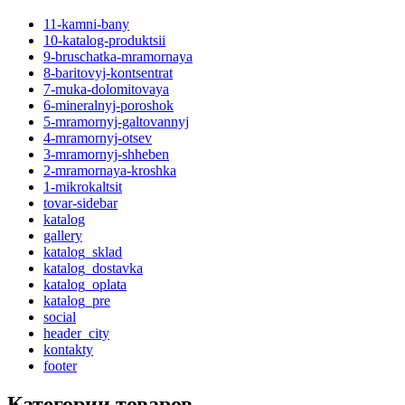
11-kamni-bany
10-katalog-produktsii
9-bruschatka-mramornaya
8-baritovyj-kontsentrat
7-muka-dolomitovaya
6-mineralnyj-poroshok
5-mramornyj-galtovannyj
4-mramornyj-otsev
3-mramornyj-shheben
2-mramornaya-kroshka
1-mikrokaltsit
tovar-sidebar
katalog
gallery
katalog_sklad
katalog_dostavka
katalog_oplata
katalog_pre
social
header_city
kontakty
footer
Категории товаров