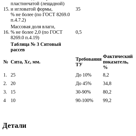
пластинчатой (лещадной)
15.
и игловатой формы,
35
% не более (по ГОСТ 8269.0
п.4.7.2)
Массовая доля влаги,
16.
% не более 2,0 (по ГОСТ
0,5
8269.0 п.4.19)
Таблица № 3 Ситовый
рассев
Фактический
Требования
№
Сита, Хс, мм.
показатель,
ТУ
%
1.
25
До 10%
8,2
2.
20
До 45%
34,8
3.
15
30-90%
80,2
4
10
90-100%
99,2
Детали