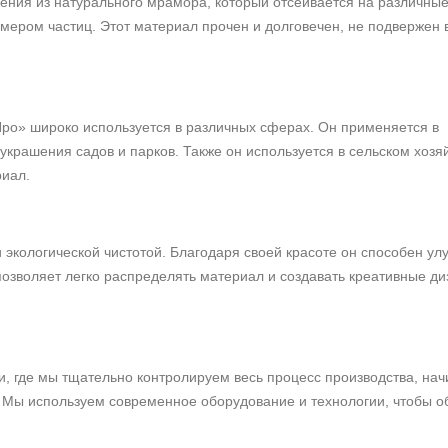
ения из натурального мрамора, который отсеивается на различны
ером частиц. Этот материал прочен и долговечен, не подвержен
ро» широко используется в различных сферах. Он применяется в
крашения садов и парков. Также он используется в сельском хозя
риал.
 экологической чистотой. Благодаря своей красоте он способен ул
позволяет легко распределять материал и создавать креативные д
и, где мы тщательно контролируем весь процесс производства, нач
. Мы используем современное оборудование и технологии, чтобы о