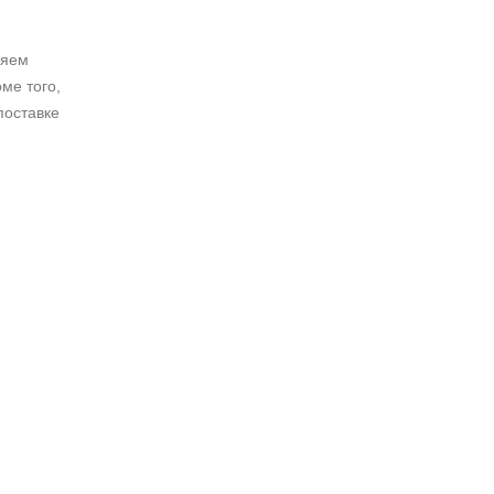
ляем
ме того,
поставке