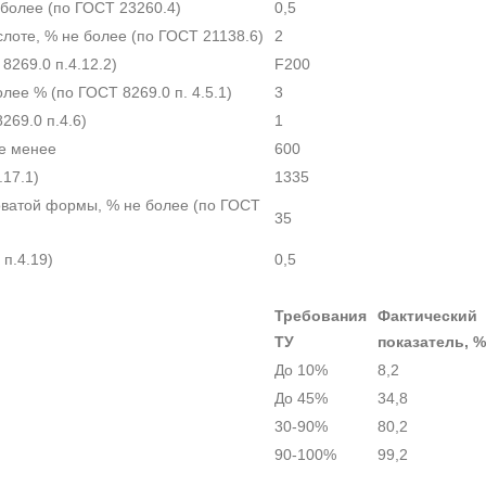
 более (по ГОСТ 23260.4)
0,5
лоте, % не более (по ГОСТ 21138.6)
2
8269.0 п.4.12.2)
F200
лее % (по ГОСТ 8269.0 п. 4.5.1)
3
269.0 п.4.6)
1
не менее
600
.17.1)
1335
оватой формы, % не более (по ГОСТ
35
 п.4.19)
0,5
Требования
Фактический
ТУ
показатель, %
До 10%
8,2
До 45%
34,8
30-90%
80,2
90-100%
99,2