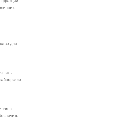
е фракции.
 влиянию
йстве для
учшить
изайнерские
иная с
беспечить