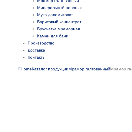
Мрамор галтованный
Минеральный порошок
Мука доломитовая
Баритовый концентрат
Брусчатка мраморная
Камни для бани
Производство
Доставка
Контакты
Home
Каталог продукции
Мрамор галтованный
Мрамор га