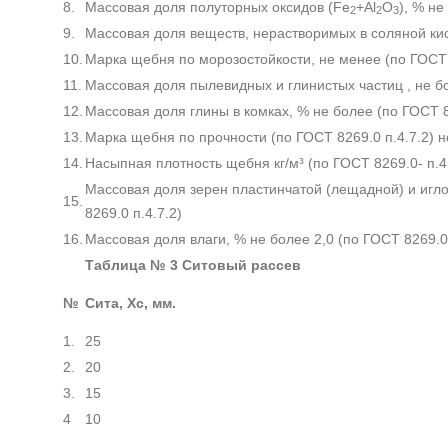
8.
Массовая доля полуторных оксидов (Fe
+Al
O
), % не
2
2
3
9.
Массовая доля веществ, нерастворимых в соляной кис
10.
Марка щебня по морозостойкости, не менее (по ГОСТ 
11.
Массовая доля пылевидных и глинистых частиц , не бо
12.
Массовая доля глины в комках, % не более (по ГОСТ 8
13.
Марка щебня по прочности (по ГОСТ 8269.0 п.4.7.2) 
14.
Насыпная плотность щебня кг/м³ (по ГОСТ 8269.0- п.4
Массовая доля зерен пластинчатой (лещадной) и игл
15.
8269.0 п.4.7.2)
16.
Массовая доля влаги, % не более 2,0 (по ГОСТ 8269.0
Таблица № 3 Ситовый рассев
№
Сита, Хс, мм.
1.
25
2.
20
3.
15
4
10