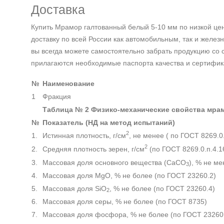
Доставка
Купить Мрамор галтованный белый 5-10 мм по низкой ц
доставку по всей России как автомобильным, так и желез
вы всегда можете самостоятельно забрать продукцию со с
прилагаются необходимые паспорта качества и сертифик
№
Наименование
1
Фракция
Таблица № 2 Физико-механические свойства мра
№
Показатель (НД на метод испытаний)
2
1.
Истинная плотность, г/см
, не менее ( по ГОСТ 8269.0.
2
2.
Средняя плотность зерен, г/см
(по ГОСТ 8269.0.п.4.1
3.
Массовая доля основного вещества (CaCО
), % не ме
3
4.
Массовая доля MgO, % не более (по ГОСТ 23260.2)
5.
Массовая доля SiO
, % не более (по ГОСТ 23260.4)
2
6.
Массовая доля серы, % не более (по ГОСТ 8735)
7.
Массовая доля фосфора, % не более (по ГОСТ 23260