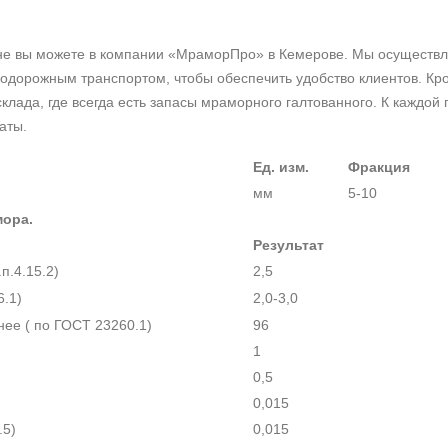
ене вы можете в компании «МраморПро» в Кемерове. Мы осуществ
нодорожным транспортом, чтобы обеспечить удобство клиентов. Кро
клада, где всегда есть запасы мраморного галтованного. К каждой 
аты.
Ед. изм.
Фракция
мм
5-10
мора.
Результат
п.4.15.2)
2,5
6.1)
2,0-3,0
нее ( по ГОСТ 23260.1)
96
1
0,5
0,015
.5)
0,015